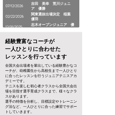
吉田 美幸 荒川ジュニ
07/12/2026
ア 優勝
関東選抜出場決定 稲葉
02/22/2026
優羽
志木オープンジュニア 優
12/31/2025
勝 吉田 美幸
浦和ジュニアwinter 優勝
12/27/2025
稲葉 優羽
経験豊富なコーチが
埼玉 初級者大会 準優
11/12/2025
一人ひとりに合わせた
勝 鈴木拓
レッスンを行っています
埼玉県中学 新人戦 第3
11/10/2025
位 稲葉 優羽
全国大会出場者を輩出している経験豊かなコ
高崎オープンジュニア ダ
10/14/2025
ーチが、幼稚園生から高校生まで一人ひとり
ブルス 優勝 稲葉優羽
に合ったレッスンを行うジュニアテニスアカ
昆 七瀬 HYSオープンジ
08/24/2025
デミーです。
ュニア 準優勝
テニスを楽しむ初心者クラスから全国大会出
稲葉 優羽 浦和ジュニ
08/15/2025
場を目指す選手育成クラスまで、様々なクラ
ア 優勝！
スがあります。
稲葉 優羽 月見野チャレ
08/07/2025
選手の特徴を分析し、目標設定やトレーニン
ンジカップ 準優勝
グ法など、一人ひとりに合った練習でサポー
トしていきます。